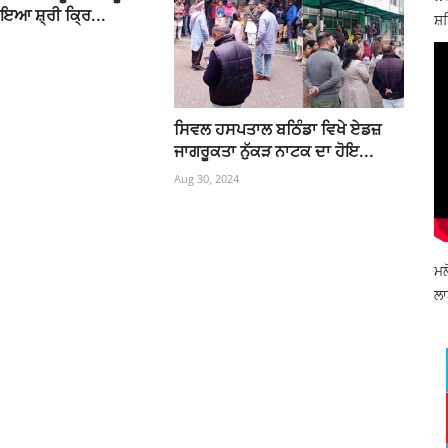
ਇਆ ਸ਼੍ਰੀ ਕ੍ਰਿ...
ਸ਼ਹ
ਸਿਵਲ ਹਸਪਤਾਲ ਬਠਿੰਡਾ ਵਿਖੇ ਏਡਜ਼
ਜਾਗਰੂਕਤਾ ਨੁੱਕੜ ਨਾਟਕ ਦਾ ਹੋਇ...
Aug 30, 2024
ਮਲ
ਲਾ