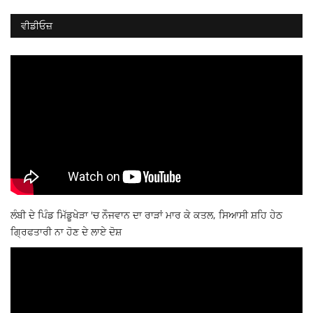
ਵੀਡੀਓਜ਼
ਲੰਬੀ ਦੇ ਪਿੰਡ ਮਿੱਡੂਖੇੜਾ 'ਚ ਨੌਜਵਾਨ ਦਾ ਰਾੜਾਂ ਮਾਰ ਕੇ ਕਤਲ, ਸਿਆਸੀ ਸ਼ਹਿ ਹੇਠ
ਗ੍ਰਿਫਤਾਰੀ ਨਾ ਹੋਣ ਦੇ ਲਾਏ ਦੋਸ਼