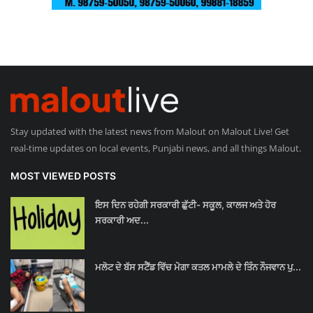
Stay updated with the latest news from Malout on Malout Live! Get
real-time updates on local events, Punjabi news, and all things Malout.
MOST VIEWED POSTS
ਇਸ ਦਿਨ ਰਹੇਗੀ ਸਰਕਾਰੀ ਛੁੱਟੀ- ਸਕੂਲ, ਕਾਲਜ ਅਤੇ ਹੋਰ
ਸਰਕਾਰੀ ਅਦ...
ਮਲੋਟ ਦੇ ਬੱਸ ਸਟੈਂਡ ਵਿੱਚ ਮੋਗਾ ਕਤਲ ਮਾਮਲੇ ਦੇ ਤਿੰਨ ਨੌਜਵਾਨ ਪੁ...