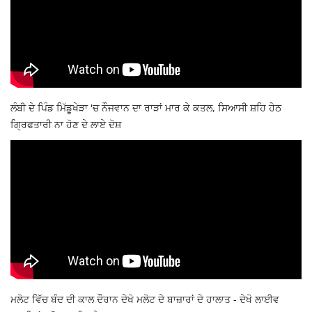
ਲੰਬੀ ਦੇ ਪਿੰਡ ਮਿੱਡੂਖੇੜਾ 'ਚ ਨੌਜਵਾਨ ਦਾ ਰਾੜਾਂ ਮਾਰ ਕੇ ਕਤਲ, ਸਿਆਸੀ ਸ਼ਹਿ ਹੇਠ
ਗ੍ਰਿਫਤਾਰੀ ਨਾ ਹੋਣ ਦੇ ਲਾਏ ਦੋਸ਼
ਮਲੋਟ ਵਿੱਚ ਬੰਦ ਦੀ ਕਾਲ ਦੌਰਾਨ ਦੇਖੋ ਮਲੋਟ ਦੇ ਬਾਜ਼ਾਰਾਂ ਦੇ ਹਾਲਾਤ - ਦੇਖੋ ਲਾਈਵ