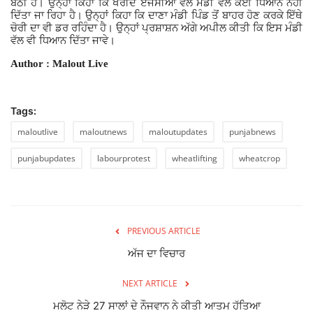
ਬੈਠੀ ਹੈ। ਉਨ੍ਹਾਂ ਕਿਹਾ ਕਿ ਖਰੀਦ ਏਜੰਸੀਆਂ ਵੱਲੋਂ ਮੰਡੀ ਵੱਲ ਕੋਈ ਧਿਆਨ ਨਹੀਂ
ਦਿੱਤਾ ਜਾ ਰਿਹਾ ਹੈ। ਉਨ੍ਹਾਂ ਕਿਹਾ ਕਿ ਦਾਣਾ ਮੰਡੀ ਪਿੰਡ ਤੋਂ ਬਾਹਰ ਹੋਣ ਕਰਕੇ ਇੱਥੇ
ਚੋਰੀ ਦਾ ਵੀ ਡਰ ਰਹਿੰਦਾ ਹੈ। ਉਨ੍ਹਾਂ ਪ੍ਰਸ਼ਾਸ਼ਨ ਅੱਗੇ ਅਪੀਲ ਕੀਤੀ ਕਿ ਇਸ ਮੰਡੀ
ਵੱਲ ਵੀ ਧਿਆਨ ਦਿੱਤਾ ਜਾਵੇ।
Author : Malout Live
Tags:
maloutlive
maloutnews
maloutupdates
punjabnews
punjabupdates
labourprotest
wheatlifting
wheatcrop
PREVIOUS ARTICLE
ਅੱਜ ਦਾ ਵਿਚਾਰ
NEXT ARTICLE
ਮਲੋਟ ਨੇੜੇ 27 ਸਾਲਾਂ ਦੇ ਨੌਜਵਾਨ ਨੇ ਕੀਤੀ ਆਤਮ ਹੱਤਿਆ