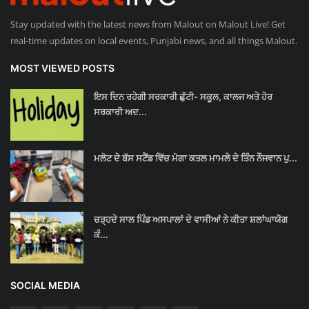
Stay updated with the latest news from Malout on Malout Live! Get
real-time updates on local events, Punjabi news, and all things Malout.
MOST VIEWED POSTS
ਇਸ ਦਿਨ ਰਹੇਗੀ ਸਰਕਾਰੀ ਛੁੱਟੀ- ਸਕੂਲ, ਕਾਲਜ ਅਤੇ ਹੋਰ
ਸਰਕਾਰੀ ਅਦ...
ਮਲੋਟ ਦੇ ਬੱਸ ਸਟੈਂਡ ਵਿੱਚ ਮੋਗਾ ਕਤਲ ਮਾਮਲੇ ਦੇ ਤਿੰਨ ਨੌਜਵਾਨ ਪੁ...
ਚੜ੍ਹਦੇ ਸਾਲ ਪਿੰਡ ਅਸਪਾਲਾਂ ਦੇ ਵਾਸੀਆਂ ਨੇ ਕੀਤਾ ਸ਼ਲਾਂਘਾਯੋਗ
ਕੰ...
SOCIAL MEDIA