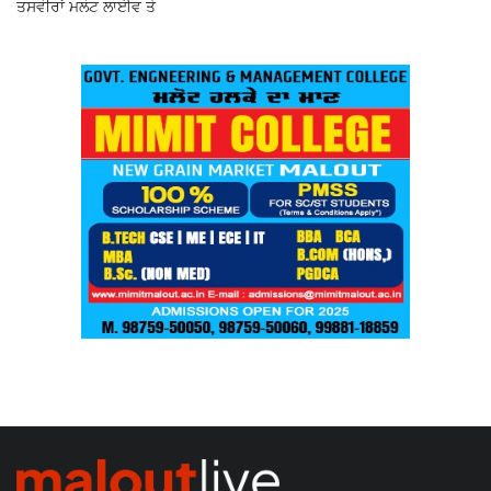
ਤਸਵੀਰਾਂ ਮਲੋਟ ਲਾਈਵ ਤੇ