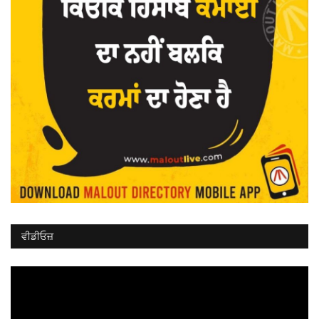
ਵੀਡੀਓਜ਼