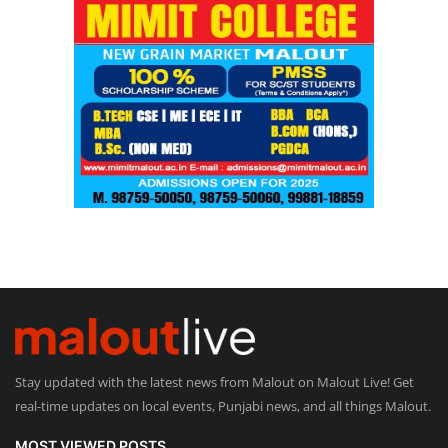
Stay updated with the latest news from Malout on Malout Live! Get
real-time updates on local events, Punjabi news, and all things Malout.
MOST VIEWED POSTS