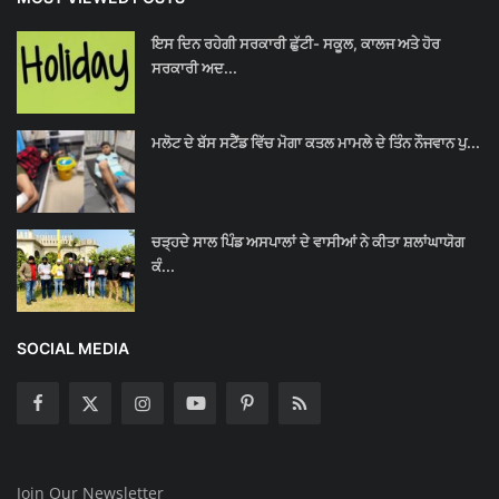
ਇਸ ਦਿਨ ਰਹੇਗੀ ਸਰਕਾਰੀ ਛੁੱਟੀ- ਸਕੂਲ, ਕਾਲਜ ਅਤੇ ਹੋਰ
ਸਰਕਾਰੀ ਅਦ...
ਮਲੋਟ ਦੇ ਬੱਸ ਸਟੈਂਡ ਵਿੱਚ ਮੋਗਾ ਕਤਲ ਮਾਮਲੇ ਦੇ ਤਿੰਨ ਨੌਜਵਾਨ ਪੁ...
ਚੜ੍ਹਦੇ ਸਾਲ ਪਿੰਡ ਅਸਪਾਲਾਂ ਦੇ ਵਾਸੀਆਂ ਨੇ ਕੀਤਾ ਸ਼ਲਾਂਘਾਯੋਗ
ਕੰ...
SOCIAL MEDIA
Join Our Newsletter