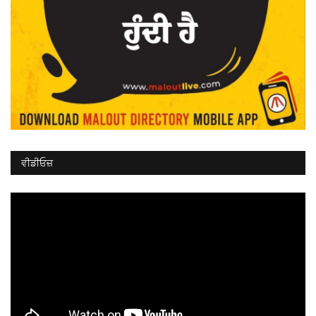
ਵੀਡੀਓਜ਼