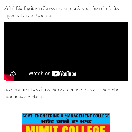
ਲੰਬੀ ਦੇ ਪਿੰਡ ਮਿੱਡੂਖੇੜਾ 'ਚ ਨੌਜਵਾਨ ਦਾ ਰਾੜਾਂ ਮਾਰ ਕੇ ਕਤਲ, ਸਿਆਸੀ ਸ਼ਹਿ ਹੇਠ
ਗ੍ਰਿਫਤਾਰੀ ਨਾ ਹੋਣ ਦੇ ਲਾਏ ਦੋਸ਼
ਮਲੋਟ ਵਿੱਚ ਬੰਦ ਦੀ ਕਾਲ ਦੌਰਾਨ ਦੇਖੋ ਮਲੋਟ ਦੇ ਬਾਜ਼ਾਰਾਂ ਦੇ ਹਾਲਾਤ - ਦੇਖੋ ਲਾਈਵ
ਤਸਵੀਰਾਂ ਮਲੋਟ ਲਾਈਵ ਤੇ