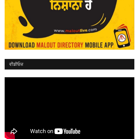
ਵੀਡੀਓਜ਼