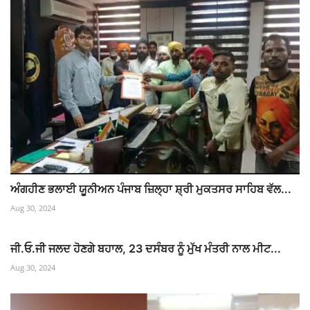
ਅੰਗਹੀਣ ਭਲਾਈ ਯੂਨੀਅਨ ਪੰਜਾਬ ਜ਼ਿਲ੍ਹਾ ਸ਼੍ਰੀ ਮੁਕਤਸਰ ਸਾਹਿਬ ਵੱਲ...
Aug 30, 2024
ਜੀ.ਓ.ਜੀ ਜਲਦ ਹੋਣਗੇ ਬਹਾਲ, 23 ਦਸੰਬਰ ਨੂੰ ਮੁੱਖ ਮੰਤਰੀ ਨਾਲ ਮੀਟ...
Aug 30, 2024