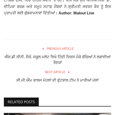
ਟੀਚਿੰਗ ਫੈਸਟ ਵਿੱਚ ਪਹਿਲੇ ਸਥਾਨ 'ਤੇ ਰਹੇ। ਇਸ ਮੌਕੇ ਮੁੱਖ ਅਧਿਆਪਿਕਾ ਡਾ.
ਦੀਪਿਕਾ ਗਰਗ ਅਤੇ ਸਮੂਹ ਸਟਾਫ਼ ਮੈਂਬਰਾਂ ਨੇ ਸ਼੍ਰੀਮਤੀ ਸਵਰਨ ਕੌਰ ਨੂੰ ਇਸ
Giddarbaha
ਪ੍ਰਾਪਤੀ ਲਈ ਸ਼ੁੱਭਕਾਮਨਾਵਾਂ ਦਿੱਤੀਆਂ।
Author: Malout Live
Railway Time Table
Lambi
Sri Muktsar Sahib News
PREVIOUS ARTICLE
ਐੱਸ.ਡੀ ਸੀਨੀ. ਸੈਕੰ. ਸਕੂਲ ਮਲੋਟ ਵਿਖੇ ਹਿੰਦੀ ਦਿਵਸ ਮੌਕੇ ਬੱਚਿਆਂ ਨੇ ਲਗਾਈਆਂ
Punjab
ਰੌਣਕਾਂ
NEXT ARTICLE
Life & Style
ਸੀ.ਜੀ.ਐੱਮ ਕਾਲਜ ਮੋਹਲਾਂ ਦੀ ਫੁੱਟਬਾਲ ਟੀਮ ਨੇ ਮਾਰੀਆਂ ਮੱਲਾਂ
Important
Contact Us
RELATED POSTS