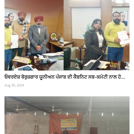
ਓਵਰਏਜ਼ ਬੇਰੁਜ਼ਗਾਰ ਯੂਨੀਅਨ ਪੰਜਾਬ ਦੀ ਕੈਬਨਿਟ ਸਬ-ਕਮੇਟੀ ਨਾਲ ਹੋ...
Aug 30, 2024