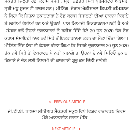
ਸਕੱਤਰ ਜਿ਼ਲ੍ਹਾ ਰੈਡ ਕਰਾਸ ਸੰਸਥਾ, ਸ੍ਰੀ ਨਛੱਤਰ ਸਿੰਘ ਪ੍ਰੋਜੈਕਟਰ ਅਫਸਰ,
ਸ੍ਰੀ ਮਧੂ ਸੂਦਨ ਵੀ ਹਾਜ਼ਰ ਸਨ। ਮੀਟਿੰਗ ਦੌਰਾਨ ਐਡੀਸ਼ਨਲ ਡਿਪਟੀ ਕਮਿਸ਼ਨਰ
Giddarbaha
ਨੇ ਕਿਹਾ ਕਿ ਜਿਹਨਾਂ ਦੁਕਾਨਦਾਰਾਂ ਨੇ ਰੈਡ ਕਰਾਸ ਸੋਸਾੲਟੀ ਦੀਆਂ ਦੁਕਾਨਾਂ ਕਿਰਾਏ
ਤੇ ਲਈਆਂ ਹੋਈਆਂ ਹਨ ਅਤੇ ਉਹਨਾਂ ਪਾਸ ਮਿਆਦੀ ਇਕਰਾਰਨਾਮਾ ਨਹੀਂ ਹੈ ਅਤੇ
Railway Time Table
ਸੰਸਥਾ ਵਲੋਂ ਉਹਨਾਂ ਦੁਕਾਨਦਾਰਾਂ ਨੂੰ ਰਲੀਫ ਦਿੰਦੇ ਹੋਏ 20 ਜੂਨ 2020 ਤੱਕ ਰੈਡ
ਕਰਾਸ ਸੋਸਾਇਟੀ ਨਾਲ ਨਵੇਂ ਸਿਰੇ ਤੋਂ ਇਕਰਾਰਨਾਮਾ ਕਰਨ ਦਾ ਮੌਕਾ ਦਿੱਤਾ ਗਿਆ।
Lambi
ਮੀਟਿੰਗ ਵਿੱਚ ਇਹ ਵੀ ਫੈਸਲਾ ਕੀਤਾ ਗਿਆ ਕਿ ਜਿਹੜੇ ਦੁਕਾਨਦਾਰ 20 ਜੂਨ 2020
ਤੱਕ ਨਵੇਂ ਸਿਰੇ ਤੋਂ ਇਕਰਾਰਨਾਮੇ ਨਹੀਂ ਕਰਨਗੇ ਤਾਂ ਉਹਨਾਂ ਦੇ ਨਵੇਂ ਸਿਰਿਓ ਦੁਕਾਨਾਂ
Sri Muktsar Sahib News
ਕਿਰਾਏ ਤੇ ਦੇਣ ਲਈ ਨਿਲਾਮੀ ਦੀ ਕਾਰਵਾਈ ਸ਼ੁਰੂ ਕਰ ਦਿੱਤੀ ਜਾਵੇਗੀ।
Punjab
Life & Style
Important
PREVIOUS ARTICLE
ਜੀ.ਟੀ.ਬੀ. ਖਾਲਸਾ ਸੀਨੀਅਰ ਸੈਕੰਡਰੀ ਸਕੂਲ ਵਿਖੇ ਵਿਸ਼ਵ ਵਾਤਾਵਰਣ ਦਿਵਸ
Contact Us
ਮੌਕੇ ਆਨਲਾਈਨ ਚਾਰਟ ਮੇਕਿ...
NEXT ARTICLE