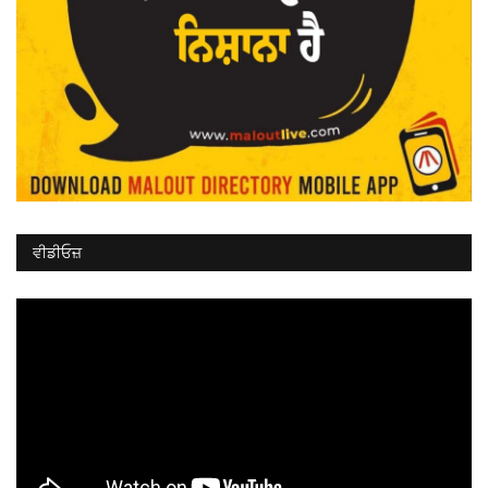
ਵੀਡੀਓਜ਼