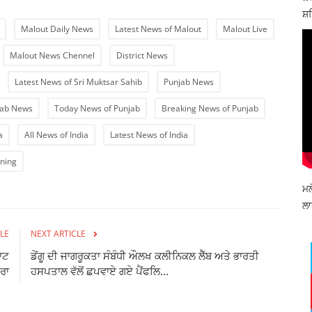
ਸ਼ਹ
Malout Daily News
Latest News of Malout
Malout Live
Malout News Chennel
District News
Latest News of Sri Muktsar Sahib
Punjab News
jab News
Today News of Punjab
Breaking News of Punjab
a
All News of India
Latest News of India
ning
ਮਲ
ਲਾ
LE
NEXT ARTICLE
ਾਟ
ਡੇਂਗੂ ਦੀ ਜਾਗਰੂਕਤਾ ਸੰਬੰਧੀ ਔਲਖ ਕਲੀਨਿਕਲ ਲੈੱਬ ਅਤੇ ਭਾਰਤੀ
ੌਰਾ
ਹਸਪਤਾਲ ਵੱਲੋਂ ਛਪਵਾਏ ਗਏ ਪੈਂਫਲਿ...