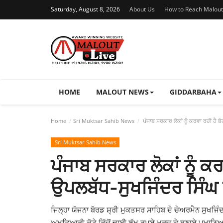
Saturday, August 8, 2026
About Us
How to Reach Malout
HOME
MALOUT NEWS
GIDDARBAHA
Home
Sri Muktsar Sahib News
ਪੰਜਾਬ ਸਰਕਾਰ ਲੋਕਾਂ ਨੂੰ ਕਰਵਾ ਰਹੀ ਹੈ 
Sri Muktsar Sahib News
ਪੰਜਾਬ ਸਰਕਾਰ ਲੋਕਾਂ ਨੂੰ ਕ
ਉਪਲਬੱਧ-ਸੁਖਜਿੰਦਰ ਸਿੰਘ
ਜਿਲ੍ਹਾ ਯੋਜਨਾ ਬੋਰਡ ਸ਼੍ਰੀ ਮੁਕਤਸਰ ਸਾਹਿਬ ਦੇ ਚੇਅਰਮੈਨ ਸੁਖਜ
ਅਖਤਿਆਰੀ ਕੋਟੇ ਵਿੱਚੋਂ ਢਾਈ ਲੱਖ ਰੁਪਏ ਖਰਚ ਕੇ ਬਣਾਏ ਪਖਾਨਿਆ