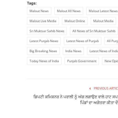
Tags:
Malout News
Malout All News
Malout Latest News
Malout Live Media
Malout Online
Malout Media
Sri Muktsar Sahib News
All News of Sri Muktsar Sahib
Latest Punjab News
Latest News of Punjab
All Pun
Big Breaking News
India News
Latest News of Indi
Today News of India
Punjab Government
New Ope
PREVIOUS ARTIC
ਡਿਪਟੀ ਕਮਿਸ਼ਨਰ ਨੇ ਪਰਾਲੀ ਨੂੰ ਅੱਗ ਲਗਾਉਣ ਵਾਲੇ ਹਾਟ ਸਪ
ਪਿੰਡਾਂ ਦਾ ਅਗੇਤਰਾ ਕੀਤਾ ਦ