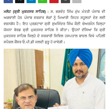
Giddarbaha
ਮਲੋਟ (ਸ਼੍ਰੀ ਮੁਕਤਸਰ ਸਾਹਿਬ) :
ਸ. ਭਗਵੰਤ ਸਿੰਘ ਮੁੱਖ ਮੰਤਰੀ ਪੰਜਾਬ ਦੀ
ਅਗਵਾਈ ਹੇਠ ਪੰਜਾਬ ਸਰਕਾਰ ਲੋਕਾਂ ਨੂੰ ਮਿਆਰੀ ਸਿਹਤ ਸਹੂਲਤਾਂ ਦੇਣ ਲਈ
Railway Time Table
ਵਚਨਬੱਧ ਹੈ। ਇਹ ਪ੍ਰਗਟਾਵਾ ਸ਼੍ਰੀ ਸੁਖਜਿੰਦਰ ਸਿੰਘ ਕੌਣੀ ਚੇਅਰਮੈਨ ਜ਼ਿਲ੍ਹਾ
ਯੋਜਨਾ ਬੋਰਡ ਸ਼੍ਰੀ ਮੁਕਤਸਰ ਸਾਹਿਬ ਨੇ ਕੀਤਾ। ਉਹਨਾਂ ਦੱਸਿਆ ਕਿ ਸ਼੍ਰੀ
Lambi
ਮੁਕਤਸਰ ਸਾਹਿਬ ਜਿਲ੍ਹੇ ਦੇ ਸਰਕਾਰੀ ਸਿਵਿਲ ਹਸਪਤਾਲ ਬਾਦਲ ਵਿਖੇ ਪਹਿਲੀ
ਸਪੈਸ਼ਲ ਕੈਂਸਰ ਓ.ਪੀ.ਡੀ ਜਲਦੀ ਸ਼ੁਰੂ ਹੋ ਜਾਵੇਗੀ।
Sri Muktsar Sahib News
Punjab
Life & Style
Important
Contact Us