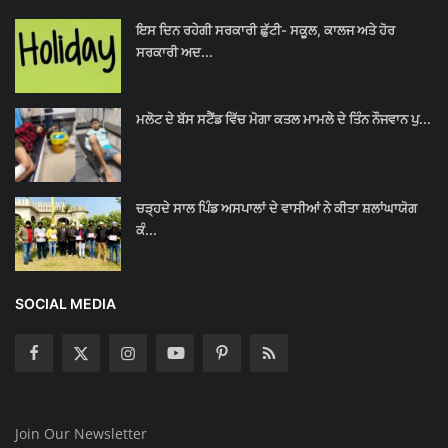
ਇਸ ਦਿਨ ਰਹੇਗੀ ਸਰਕਾਰੀ ਛੁੱਟੀ- ਸਕੂਲ, ਕਾਲਜ ਅਤੇ ਹੋਰ
ਸਰਕਾਰੀ ਅਦ...
ਮਲੋਟ ਦੇ ਬੱਸ ਸਟੈਂਡ ਵਿੱਚ ਮੋਗਾ ਕਤਲ ਮਾਮਲੇ ਦੇ ਤਿੰਨ ਨੌਜਵਾਨ ਪੁ...
ਚੜ੍ਹਦੇ ਸਾਲ ਪਿੰਡ ਅਸਪਾਲਾਂ ਦੇ ਵਾਸੀਆਂ ਨੇ ਕੀਤਾ ਸ਼ਲਾਂਘਾਯੋਗ
ਕੰ...
SOCIAL MEDIA
Join Our Newsletter