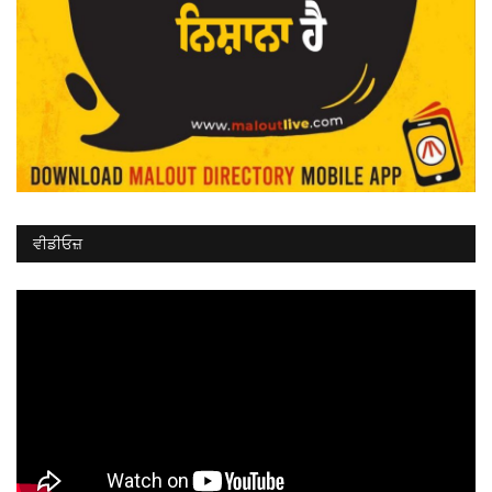
ਵੀਡੀਓਜ਼