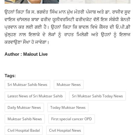
ਉਹਨਾਂ ਕਿਹਾ ਕਿ ਸ. ਭਗਵੰਤ ਸਿੰਘ ਮਾਨ ਮੁੱਖ ਮੰਤਰੀ ਪੰਜਾਬ ਅਤੇ ਡਾ. ਰਾਜੀਵ ਸੂਦ
ਵਾਇਸ ਚਾਂਸਲਰ ਬਾਬਾ ਫਰੀਦ ਯੂਨੀਵਰਸਿਟੀ ਫਰੀਦਕੋਟ ਵੱਲੋਂ ਇਸ ਸੰਬੰਧੀ ਬੇਨਤੀ
ਪ੍ਰਵਾਨ ਕਰ ਲਈ ਗਈ ਹੈ। ਉਹਨਾਂ ਕਿਹਾ ਕਿ ਬਾਦਲ ਵਿਖੇ ਕੈਂਸਰ ਦੀ ਓ.ਪੀ.ਡੀ
ਖੁੱਲ੍ਹਣ ਨਾਲ ਇਲਾਕੇ ਦੇ ਲੋਕਾਂ ਨੂੰ ਰਾਹਤ ਮਿਲੇਗੀ ਅਤੇ ਉਹਨਾਂ ਨੂੰ ਇਲਾਜ
ਕਰਵਾਉਣਾ ਸੌਖਾ ਹੋ ਜਾਵੇਗਾ।
Author : Malout Live
Tags:
Sri Muktsar Sahib News
Muktsar News
Latest News of Sri Muktsar Sahib
Sri Muktsar Sahib Today News
Daily Muktsar News
Today Muktsar News
Muktsar Sahib News
First special cancer OPD
Civil Hospital Badal
Civil Hospital News