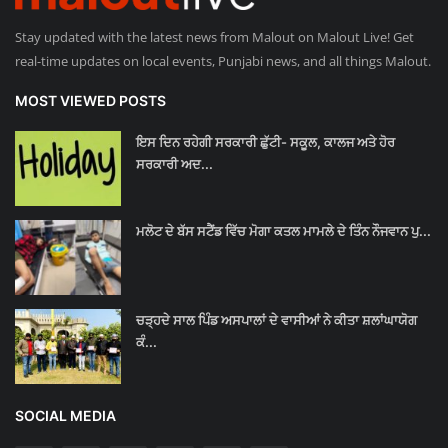
Stay updated with the latest news from Malout on Malout Live! Get
real-time updates on local events, Punjabi news, and all things Malout.
MOST VIEWED POSTS
ਇਸ ਦਿਨ ਰਹੇਗੀ ਸਰਕਾਰੀ ਛੁੱਟੀ- ਸਕੂਲ, ਕਾਲਜ ਅਤੇ ਹੋਰ
ਸਰਕਾਰੀ ਅਦ...
ਮਲੋਟ ਦੇ ਬੱਸ ਸਟੈਂਡ ਵਿੱਚ ਮੋਗਾ ਕਤਲ ਮਾਮਲੇ ਦੇ ਤਿੰਨ ਨੌਜਵਾਨ ਪੁ...
ਚੜ੍ਹਦੇ ਸਾਲ ਪਿੰਡ ਅਸਪਾਲਾਂ ਦੇ ਵਾਸੀਆਂ ਨੇ ਕੀਤਾ ਸ਼ਲਾਂਘਾਯੋਗ
ਕੰ...
SOCIAL MEDIA