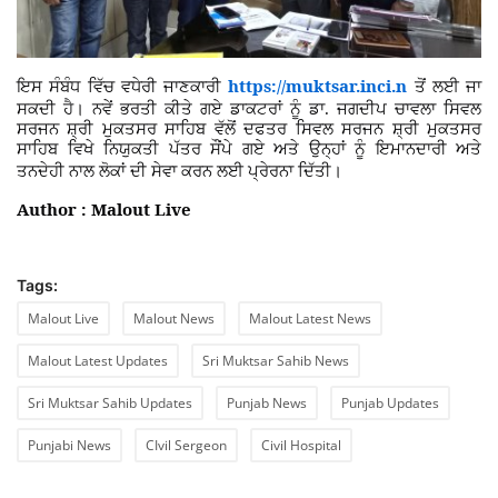
https://muktsar.inci.n
ਇਸ ਸੰਬੰਧ ਵਿੱਚ ਵਧੇਰੀ ਜਾਣਕਾਰੀ
ਤੋਂ ਲਈ ਜਾ
ਸਕਦੀ ਹੈ। ਨਵੇਂ ਭਰਤੀ ਕੀਤੇ ਗਏ ਡਾਕਟਰਾਂ ਨੂੰ ਡਾ. ਜਗਦੀਪ ਚਾਵਲਾ
ਸਿਵਲ
ਸਰਜਨ ਸ਼੍ਰੀ ਮੁਕਤਸਰ ਸਾਹਿਬ ਵੱਲੋਂ ਦਫਤਰ ਸਿਵਲ ਸਰਜਨ ਸ਼੍ਰੀ ਮੁਕਤਸਰ
ਸਾਹਿਬ ਵਿਖੇ ਨਿਯੁਕਤੀ ਪੱਤਰ ਸੌਂਪੇ ਗਏ ਅਤੇ ਉਨ੍ਹਾਂ ਨੂੰ ਇਮਾਨਦਾਰੀ ਅਤੇ
ਤਨਦੇਹੀ ਨਾਲ ਲੋਕਾਂ ਦੀ ਸੇਵਾ ਕਰਨ ਲਈ ਪ੍ਰੇਰਨਾ ਦਿੱਤੀ।
Author : Malout Live
Tags:
Malout Live
Malout News
Malout Latest News
Malout Latest Updates
Sri Muktsar Sahib News
Sri Muktsar Sahib Updates
Punjab News
Punjab Updates
Punjabi News
CIvil Sergeon
Civil Hospital