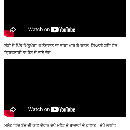
ਲੰਬੀ ਦੇ ਪਿੰਡ ਮਿੱਡੂਖੇੜਾ 'ਚ ਨੌਜਵਾਨ ਦਾ ਰਾੜਾਂ ਮਾਰ ਕੇ ਕਤਲ, ਸਿਆਸੀ ਸ਼ਹਿ ਹੇਠ
ਗ੍ਰਿਫਤਾਰੀ ਨਾ ਹੋਣ ਦੇ ਲਾਏ ਦੋਸ਼
ਮਲੋਟ ਵਿੱਚ ਬੰਦ ਦੀ ਕਾਲ ਦੌਰਾਨ ਦੇਖੋ ਮਲੋਟ ਦੇ ਬਾਜ਼ਾਰਾਂ ਦੇ ਹਾਲਾਤ - ਦੇਖੋ ਲਾਈਵ