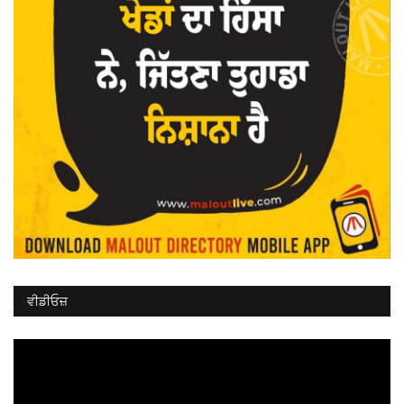
ਵੀਡੀਓਜ਼