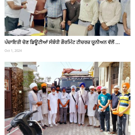
ਪੰਚਾਇਤੀ ਚੋਣ ਡਿਊਟੀਆਂ ਸੰਬੰਧੀ ਗੌਰਮਿੰਟ ਟੀਚਰਜ਼ ਯੂਨੀਅਨ ਵੱਲੋਂ ...
Oct 1, 2024