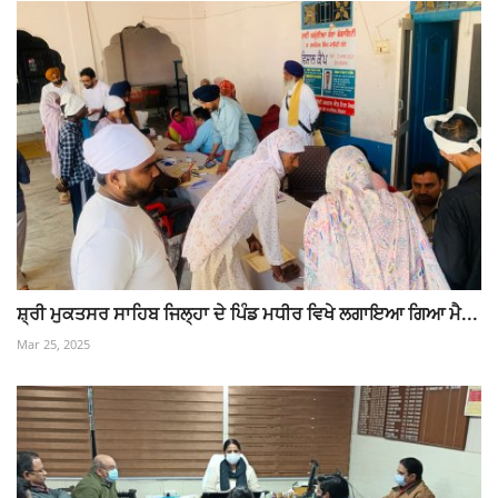
ਸ਼੍ਰੀ ਮੁਕਤਸਰ ਸਾਹਿਬ ਜਿਲ੍ਹਾ ਦੇ ਪਿੰਡ ਮਧੀਰ ਵਿਖੇ ਲਗਾਇਆ ਗਿਆ ਮੈ...
Mar 25, 2025