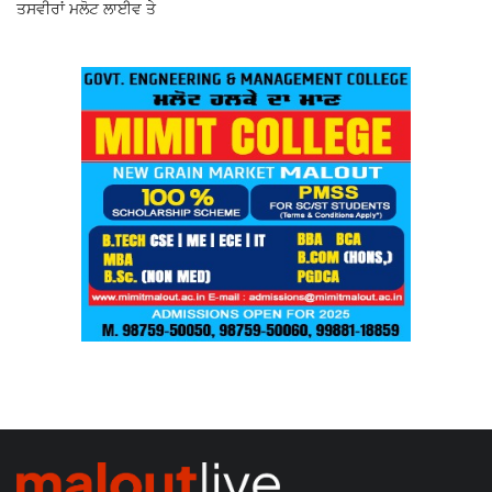
ਤਸਵੀਰਾਂ ਮਲੋਟ ਲਾਈਵ ਤੇ