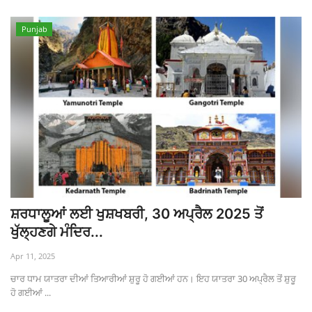
Punjab
ਸ਼ਰਧਾਲੂਆਂ ਲਈ ਖੁਸ਼ਖਬਰੀ, 30 ਅਪ੍ਰੈਲ 2025 ਤੋਂ
ਖੁੱਲ੍ਹਣਗੇ ਮੰਦਿਰ...
Apr 11, 2025
ਚਾਰ ਧਾਮ ਯਾਤਰਾ ਦੀਆਂ ਤਿਆਰੀਆਂ ਸ਼ੁਰੂ ਹੋ ਗਈਆਂ ਹਨ। ਇਹ ਯਾਤਰਾ 30 ਅਪ੍ਰੈਲ ਤੋਂ ਸ਼ੁਰੂ
ਹੋ ਗਈਆਂ ...