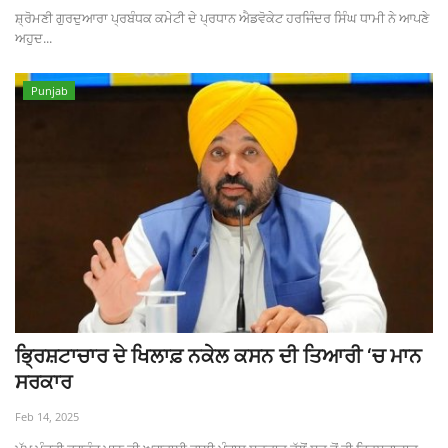
ਸ਼੍ਰੋਮਣੀ ਗੁਰਦੁਆਰਾ ਪ੍ਰਬੰਧਕ ਕਮੇਟੀ ਦੇ ਪ੍ਰਧਾਨ ਐਡਵੋਕੇਟ ਹਰਜਿੰਦਰ ਸਿੰਘ ਧਾਮੀ ਨੇ ਆਪਣੇ
ਅਹੁਦ...
Punjab
ਭ੍ਰਿਸ਼ਟਾਚਾਰ ਦੇ ਖਿਲਾਫ਼ ਨਕੇਲ ਕਸਨ ਦੀ ਤਿਆਰੀ ‘ਚ ਮਾਨ
ਸਰਕਾਰ
Feb 14, 2025