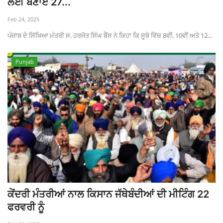
ਲਈ ਬਣਾਏ 27...
Feb 24, 2025
ਪੰਜਾਬ ਦੇ ਸਿੱਖਿਆ ਮੰਤਰੀ ਸ. ਹਰਜੋਤ ਸਿੰਘ ਬੈਂਸ ਨੇ ਕਿਹਾ ਕਿ ਸੂਬੇ ਵਿੱਚ 8ਵੀਂ, 10ਵੀਂ ਅਤੇ 12...
Punjab
ਕੇਂਦਰੀ ਮੰਤਰੀਆਂ ਨਾਲ ਕਿਸਾਨ ਜੱਥੇਬੰਦੀਆਂ ਦੀ ਮੀਟਿੰਗ 22
ਫਰਵਰੀ ਨੂੰ