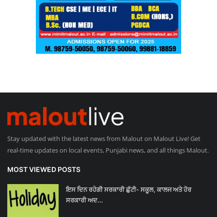
Stay updated with the latest news from Malout on Malout Live! Get
real-time updates on local events, Punjabi news, and all things Malout.
MOST VIEWED POSTS
ਇਸ ਦਿਨ ਰਹੇਗੀ ਸਰਕਾਰੀ ਛੁੱਟੀ- ਸਕੂਲ, ਕਾਲਜ ਅਤੇ ਹੋਰ
ਸਰਕਾਰੀ ਅਦ...