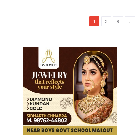
1
2
3
›