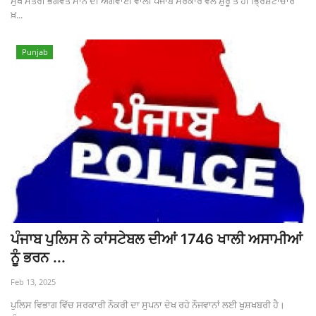
ਮੁੱਖ ਮੰਤਰੀ ਭਗਵੰਤ ਮਾਨ ਦੀ ਅਗਵਾਈ ਵਾਲੀ ਪੰਜਾਬ ਸਰਕਾਰ ਵੱਲੋਂ ਸ਼ੁਰੂ ਤੋਂ ਹੀ ਭ੍ਰਿਸ਼ਟਾਚਾਰ
ਖ਼...
Punjab
ਪੰਜਾਬ ਪੁਲਿਸ ਨੇ ਕਾਂਸਟੇਬਲ ਦੀਆਂ 1746 ਖਾਲੀ ਅਸਾਮੀਆਂ
ਨੂੰ ਭਰਨ ...
Feb 13, 2025
ਪੁਲਿਸ ਵਿਭਾਗ ਵਿੱਚ ਸਰਕਾਰੀ ਨੌਕਰੀ ਦਾ ਸੁਪਨਾ ਦੇਖ ਰਹੇ ਨੌਜਵਾਨਾਂ ਲਈ ਖੁਸ਼ਖਬਰੀ ਹੈ।