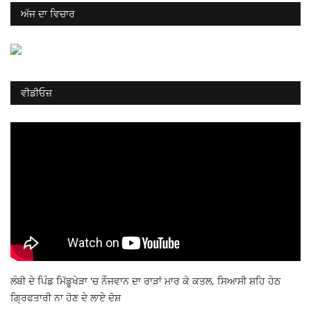
ਅੱਜ ਦਾ ਵਿਚਾਰ
ਵੀਡੀਓਜ਼
ਲੰਬੀ ਦੇ ਪਿੰਡ ਮਿੱਡੂਖੇੜਾ 'ਚ ਨੌਜਵਾਨ ਦਾ ਰਾੜਾਂ ਮਾਰ ਕੇ ਕਤਲ, ਸਿਆਸੀ ਸ਼ਹਿ ਹੇਠ
ਗ੍ਰਿਫਤਾਰੀ ਨਾ ਹੋਣ ਦੇ ਲਾਏ ਦੋਸ਼