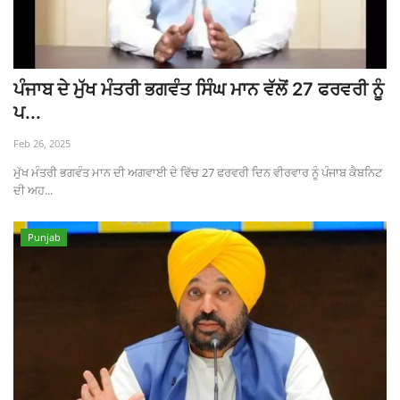
ਪੰਜਾਬ ਦੇ ਮੁੱਖ ਮੰਤਰੀ ਭਗਵੰਤ ਸਿੰਘ ਮਾਨ ਵੱਲੋਂ 27 ਫਰਵਰੀ ਨੂੰ
ਪ...
Feb 26, 2025
ਮੁੱਖ ਮੰਤਰੀ ਭਗਵੰਤ ਮਾਨ ਦੀ ਅਗਵਾਈ ਦੇ ਵਿੱਚ 27 ਫਰਵਰੀ ਦਿਨ ਵੀਰਵਾਰ ਨੂੰ ਪੰਜਾਬ ਕੈਬਨਿਟ
ਦੀ ਅਹ...
Punjab