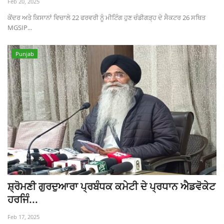
Feb 20, 2025
ਕੇਂਦਰ ਅਤੇ ਕਿਸਾਨਾਂ ਵਿਚਾਲੇ 22 ਫਰਵਰੀ ਨੂੰ ਮੀਟਿੰਗ ਹੁਣ ਚੰਡੀਗੜ੍ਹ ਦੇ ਸੈਕਟਰ 26 ਸਥਿਤ
MGSIP...
Punjab
ਸ਼੍ਰੋਮਣੀ ਗੁਰਦੁਆਰਾ ਪ੍ਰਬੰਧਕ ਕਮੇਟੀ ਦੇ ਪ੍ਰਧਾਨ ਐਡਵੋਕੇਟ
ਹਰਜਿੰ...
Feb 17, 2025