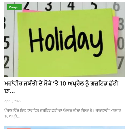
Punjab
ਮਹਾਂਵੀਰ ਜਯੰਤੀ ਦੇ ਮੌਕੇ ‘ਤੇ 10 ਅਪ੍ਰੈਲ ਨੂੰ ਗਜ਼ਟਿਡ ਛੁੱਟੀ
ਦਾ...
Apr 9, 2025
ਪੰਜਾਬ ਵਿੱਚ ਇੱਕ ਵਾਰ ਫਿਰ ਗਜ਼ਟਿਡ ਛੁੱਟੀ ਦਾ ਐਲਾਨ ਕੀਤਾ ਗਿਆ ਹੈ। ਜਾਣਕਾਰੀ ਅਨੁਸਾਰ
10 ਅਪ੍ਰੈ...