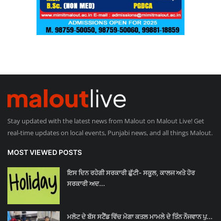
Stay updated with the latest news from Malout on Malout Live! Get
real-time updates on local events, Punjabi news, and all things Malout.
MOST VIEWED POSTS
ਇਸ ਦਿਨ ਰਹੇਗੀ ਸਰਕਾਰੀ ਛੁੱਟੀ- ਸਕੂਲ, ਕਾਲਜ ਅਤੇ ਹੋਰ
ਸਰਕਾਰੀ ਅਦ...
ਮਲੋਟ ਦੇ ਬੱਸ ਸਟੈਂਡ ਵਿੱਚ ਮੋਗਾ ਕਤਲ ਮਾਮਲੇ ਦੇ ਤਿੰਨ ਨੌਜਵਾਨ ਪੁ...