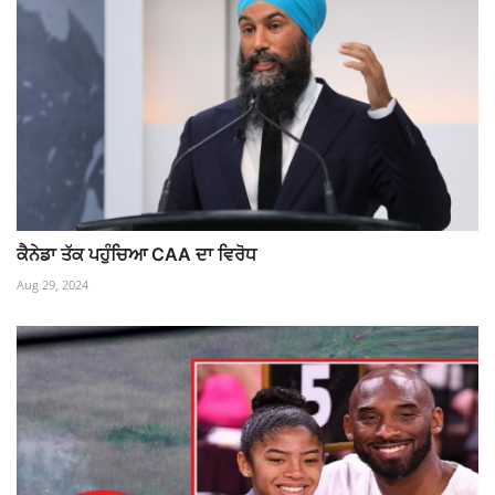
ਕੈਨੇਡਾ ਤੱਕ ਪਹੁੰਚਿਆ CAA ਦਾ ਵਿਰੋਧ
Aug 29, 2024