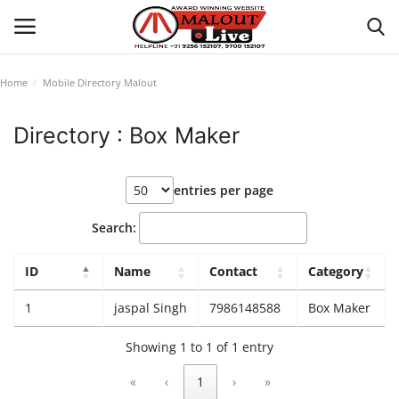
Home
Mobile Directory Malout
Login
Register
Directory : Box Maker
Home
entries per page
About Us
Search:
How to Reach Malout
ID
Name
Contact
Category
Privacy Policy
1
jaspal Singh
7986148588
Box Maker
Malout News
Showing 1 to 1 of 1 entry
«
‹
1
›
»
History of Malout