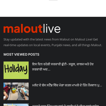
Giddarbaha
Railway Time Table
Lambi
Stay updated with the latest news from Malout on Malout Live! Get
Sri Muktsar Sahib News
real-time updates on local events, Punjabi news, and all things Malout.
MOST VIEWED POSTS
Punjab
ਇਸ ਦਿਨ ਰਹੇਗੀ ਸਰਕਾਰੀ ਛੁੱਟੀ- ਸਕੂਲ, ਕਾਲਜ ਅਤੇ ਹੋਰ
Life & Style
ਸਰਕਾਰੀ ਅਦ...
Important
ਮਲੋਟ ਦੇ ਬੱਸ ਸਟੈਂਡ ਵਿੱਚ ਮੋਗਾ ਕਤਲ ਮਾਮਲੇ ਦੇ ਤਿੰਨ ਨੌਜਵਾਨ ਪੁ...
Contact Us