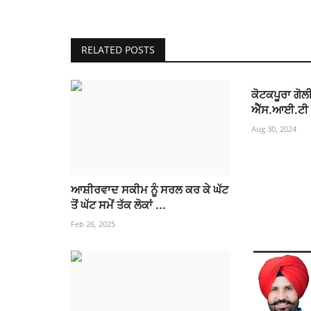
RELATED POSTS
ਕੋਟਕਪੂਰਾ ਗੋਲ
ਐੱਸ.ਆਈ.ਟੀ ਨ
Aug 30, 2024
ਆਸ਼ੀਰਵਾਦ ਸਕੀਮ ਨੂੰ ਸਰਲ ਕਰ ਕੇ ਘੱਟ
ਤੋਂ ਘੱਟ ਸਮੇਂ ਤੱਕ ਲੋਕਾਂ ...
Feb 26, 2025