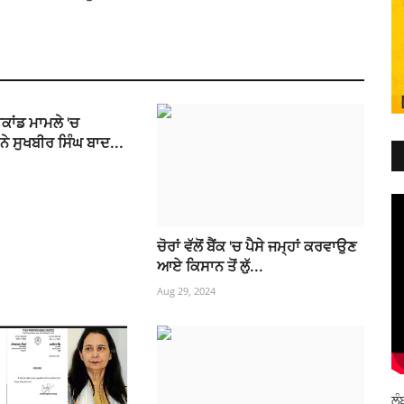
ੀਕਾਂਡ ਮਾਮਲੇ 'ਚ
ੇ ਸੁਖਬੀਰ ਸਿੰਘ ਬਾਦ...
ਚੋਰਾਂ ਵੱਲੋਂ ਬੈਂਕ 'ਚ ਪੈਸੇ ਜਮ੍ਹਾਂ ਕਰਵਾਉਣ
ਆਏ ਕਿਸਾਨ ਤੋਂ ਲੁੱ...
Aug 29, 2024
ਲੰ