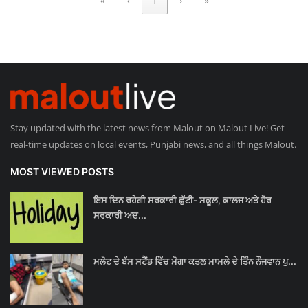
«
‹
1
›
»
Giddarbaha
Railway Time Table
Lambi
Stay updated with the latest news from Malout on Malout Live! Get
Sri Muktsar Sahib News
real-time updates on local events, Punjabi news, and all things Malout.
Punjab
MOST VIEWED POSTS
Life & Style
ਇਸ ਦਿਨ ਰਹੇਗੀ ਸਰਕਾਰੀ ਛੁੱਟੀ- ਸਕੂਲ, ਕਾਲਜ ਅਤੇ ਹੋਰ
ਸਰਕਾਰੀ ਅਦ...
Important
ਮਲੋਟ ਦੇ ਬੱਸ ਸਟੈਂਡ ਵਿੱਚ ਮੋਗਾ ਕਤਲ ਮਾਮਲੇ ਦੇ ਤਿੰਨ ਨੌਜਵਾਨ ਪੁ...
Contact Us