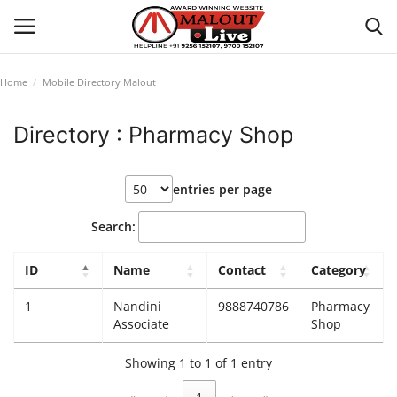
Home
Mobile Directory Malout
Login
Register
Directory : Pharmacy Shop
Home
entries per page
About Us
Search:
How to Reach Malout
ID
Name
Contact
Category
Privacy Policy
1
Nandini
9888740786
Pharmacy
Associate
Shop
Malout News
Showing 1 to 1 of 1 entry
History of Malout